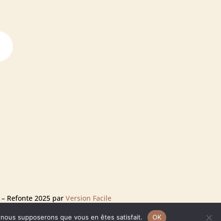
– Refonte 2025 par
Version Facile
e, nous supposerons que vous en êtes satisfait.
OK