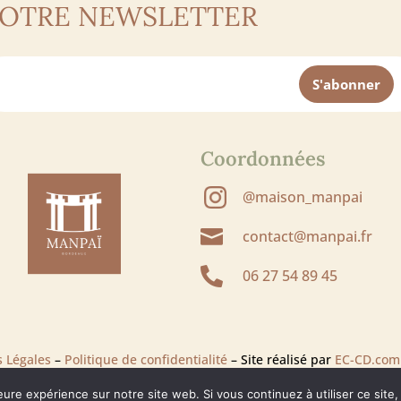
NOTRE NEWSLETTER
Coordonnées
@maison_manpai

contact@manpai.fr

06 27 54 89 45
 Légales
–
Politique de confidentialité
– Site réalisé par
EC-CD.com
eure expérience sur notre site web. Si vous continuez à utiliser ce sit