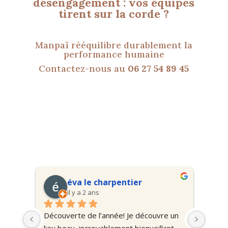
désengagement : vos équipes
tirent sur la corde ?
Manpaï rééquilibre durablement la
performance humaine
Contactez-nous au
06 27 54 89 45
éva le charpentier
il y a 2 ans
se 
Découverte de l’année! Je découvre un 
J’ai 
u est 
lieu beau, incroyablement bienveillant, 
Virgin